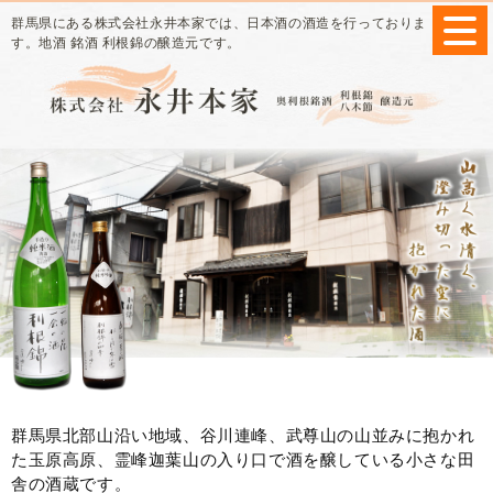
群馬県にある株式会社永井本家では、日本酒の酒造を行っておりま
す。地酒 銘酒 利根錦の醸造元です。
群馬県北部山沿い地域、谷川連峰、武尊山の山並みに抱かれ
た玉原高原、
霊峰迦葉山の入り口で酒を醸している小さな田
舎の酒蔵です。